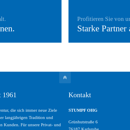
lt.
Profitieren Sie von 
Auf Grundlage dieser Säulen unt
nen.
Starke Partner 
allen Versicherungsfragen.
t 1961
Kontakt
ntur, die sich immer neue Ziele
STUMPF OHG
der langjährigen Tradition und
Grünhutstraße 6
n Kunden. Für unsere Privat- und
76187 Karlsruhe