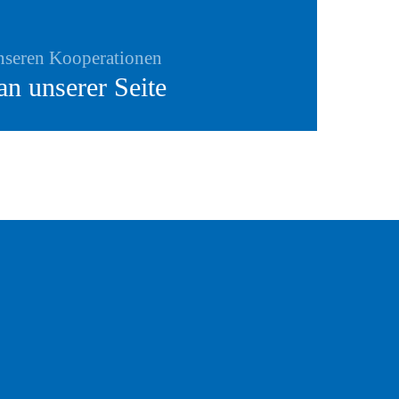
unseren Kooperationen
erstützt Sie unser Team persönlich in
Zusammenk
an unserer Seite
zusammena